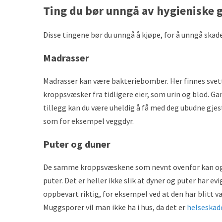
Ting du bør unngå av hygieniske 
Disse tingene bør du unngå å kjøpe, for å unngå sk
Madrasser
Madrasser kan være bakteriebomber. Her finnes svet
kroppsvæsker fra tidligere eier, som urin og blod. Gan
tillegg kan du være uheldig å få med deg ubudne gjest
som for eksempel veggdyr.
Puter og duner
De samme kroppsvæskene som nevnt ovenfor kan ogs
puter. Det er heller ikke slik at dyner og puter har evig
oppbevart riktig, for eksempel ved at den har blitt v
Muggsporer vil man ikke ha i hus, da det er
helseskad