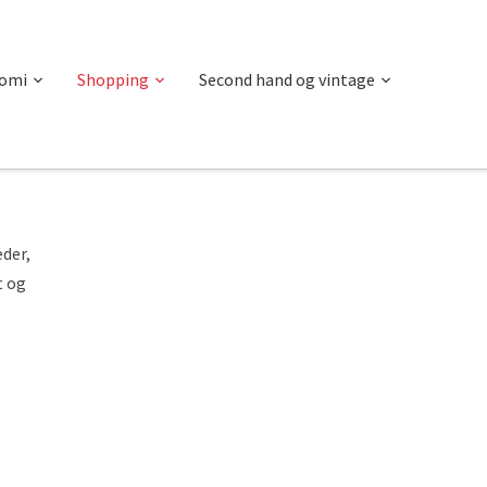
omi
Shopping
Second hand og vintage
der,
t og