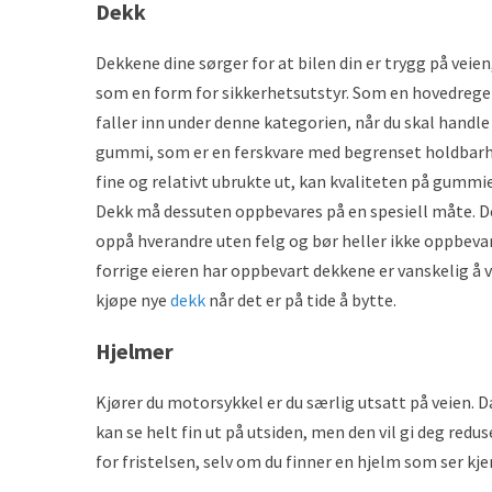
Dekk
Dekkene dine sørger for at bilen din er trygg på veien
som en form for sikkerhetsutstyr. Som en hovedrege
faller inn under denne kategorien, når du skal handle
gummi, som er en ferskvare med begrenset holdbarh
fine og relativt ubrukte ut, kan kvaliteten på gummie
Dekk må dessuten oppbevares på en spesiell måte. De
oppå hverandre uten felg og bør heller ikke oppbeva
forrige eieren har oppbevart dekkene er vanskelig å vi
kjøpe nye
dekk
når det er på tide å bytte.
Hjelmer
Kjører du motorsykkel er du særlig utsatt på veien. Da
kan se helt fin ut på utsiden, men den vil gi deg redu
for fristelsen, selv om du finner en hjelm som ser kj