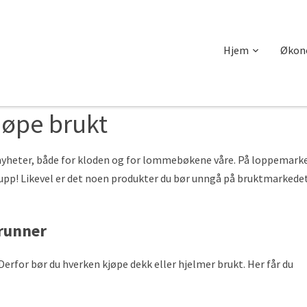
Hjem
Økon
jøpe brukt
 nyheter, både for kloden og for lommebøkene våre. På loppemarke
kupp! Likevel er det noen produkter du bør unngå på bruktmarkede
grunner
Derfor bør du hverken kjøpe dekk eller hjelmer brukt. Her får du