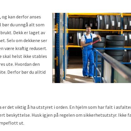
, og kan derfor anses
l bør du unngå alt som
 brukt. Dekk er laget av
et. Selv om dekkene ser
n være kraftig redusert.
 skal helst ikke stables
res ute. Hvordan den
te. Derfor bør du alltid
 er det viktig å ha utstyret i orden. En hjelm som har falt i asfalte
sert beskyttelse. Husk igjen på regelen om sikkerhetsutstyr. Ikke fa
empeflott ut.