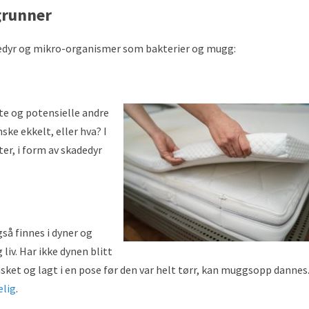
grunner
adedyr og mikro-organismer som bakterier og mugg:
te og potensielle andre
ske ekkelt, eller hva? I
er, i form av skadedyr
å finnes i dyner og
 liv. Har ikke dynen blitt
asket og lagt i en pose før den var helt tørr, kan muggsopp dannes
elig
.