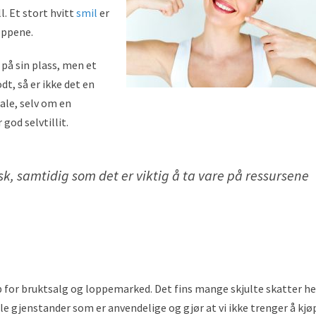
l. Et stort hvitt
smil
er
loppene.
 på sin plass, men et
dt, så er ikke det en
fale, selv om en
god selvtillit.
k, samtidig som det er viktig å ta vare på ressursene
pp for bruktsalg og loppemarked. Det fins mange skjulte skatter he
e gjenstander som er anvendelige og gjør at vi ikke trenger å kjø