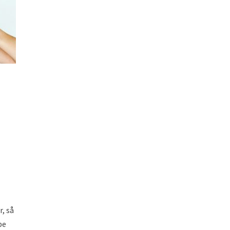
r, så
pe