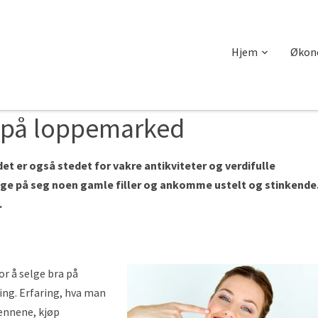
Hjem
Økon
å på loppemarked
t er også stedet for vakre antikviteter og verdifulle
enge på seg noen gamle filler og ankomme ustelt og stinkende.
.
or å selge bra på
ing. Erfaring, hva man
ennene, kjøp