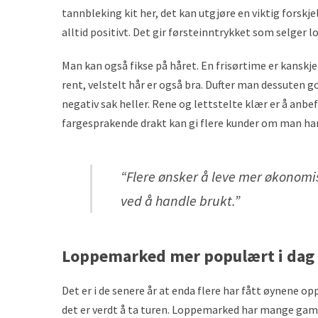
tannbleking kit her, det kan utgjøre en viktig forskjel
alltid positivt. Det gir førsteinntrykket som selger 
Man kan også fikse på håret. En frisørtime er kanskje
rent, velstelt hår er også bra. Dufter man dessuten go
negativ sak heller. Rene og lettstelte klær er å anbe
fargesprakende drakt kan gi flere kunder om man har 
“Flere ønsker å leve mer økonomis
ved å handle brukt.”
Loppemarked mer populært i dag
Det er i de senere år at enda flere har fått øynene o
det er verdt å ta turen. Loppemarked har mange gaml