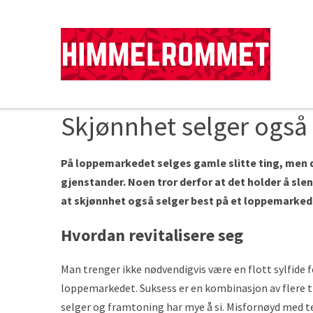
Skjønnhet selger ogs
På loppemarkedet selges gamle slitte ting, men de
gjenstander. Noen tror derfor at det holder å sl
at skjønnhet også selger best på et loppemarked
Hvordan revitalisere seg
Man trenger ikke nødvendigvis være en flott sylfide f
loppemarkedet. Suksess er en kombinasjon av flere t
selger og framtoning har mye å si. Misfornøyd med t